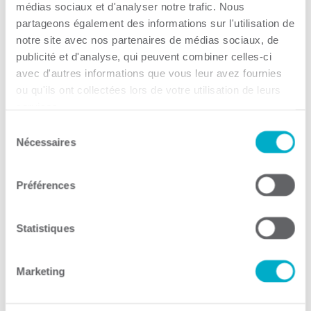
médias sociaux et d'analyser notre trafic. Nous
Par CCI3R Guilbert, 23 octobre 2023
partageons également des informations sur l'utilisation de
Groupe conseil Poliquin Marquette
notre site avec nos partenaires de médias sociaux, de
Charlebois Gervais
publicité et d'analyse, qui peuvent combiner celles-ci
avec d'autres informations que vous leur avez fournies
Par CCI3R Guilbert, 23 octobre 2023
ou qu'ils ont collectées lors de votre utilisation de leurs
services.
Desjardins
Sélection
Nécessaires
Par CCI3R Guilbert, 23 octobre 2023
du
consentement
Desjardins entreprises Mauricie
Préférences
Par CCI3R Guilbert, 23 octobre 2023
Statistiques
Caisse Desjardins de Trois-Rivières
Par CCI3R Guilbert, 23 octobre 2023
Marketing
Caisse Desjardins de l’Est de Trois-
Rivières