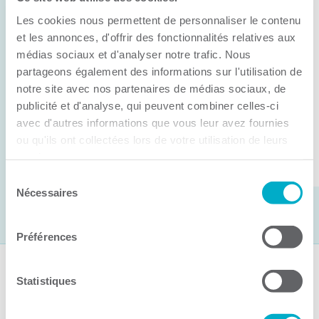
Anick Métivier devient le nouveau
Les cookies nous permettent de personnaliser le contenu
président de la CCI3R
et les annonces, d'offrir des fonctionnalités relatives aux
médias sociaux et d'analyser notre trafic. Nous
C’est lors de son assemblée générale annuelle
partageons également des informations sur l'utilisation de
tenue hier que la Chambre de commerce et
notre site avec nos partenaires de médias sociaux, de
d’industries de ...
publicité et d'analyse, qui peuvent combiner celles-ci
avec d'autres informations que vous leur avez fournies
ou qu'ils ont collectées lors de votre utilisation de leurs
Lire la suite
services.
Sélection
Nécessaires
du
consentement
Préférences
Suivez-nous
Statistiques