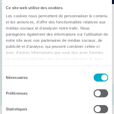
Ce site web utilise des cookies.
11 juin 2026
Les cookies nous permettent de personnaliser le contenu
Anick Métivier devient le nouveau
et les annonces, d'offrir des fonctionnalités relatives aux
président de la CCI3R
médias sociaux et d'analyser notre trafic. Nous
partageons également des informations sur l'utilisation de
C’est lors de son assemblée générale annuelle
notre site avec nos partenaires de médias sociaux, de
tenue hier que la Chambre de commerce et
publicité et d'analyse, qui peuvent combiner celles-ci
d’industries de ...
avec d'autres informations que vous leur avez fournies
ou qu'ils ont collectées lors de votre utilisation de leurs
services.
Lire la suite
Sélection
Nécessaires
du
consentement
Préférences
Statistiques