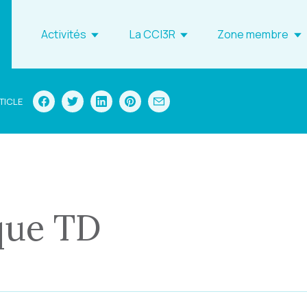
Activités
La CCI3R
Zone membre
TICLE
que TD