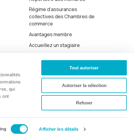
Régime d’assurances
collectives des Chambres de
commerce
Avantages membre
Accueillez un stagiaire
Cartes-cadeaux
Tout autoriser
Politique de confidentialité
ionnalités
formations
Autoriser la sélection
yse, qui
s ont
Refuser
Site web par 👉
Cinetic
.
ing
Afficher les détails