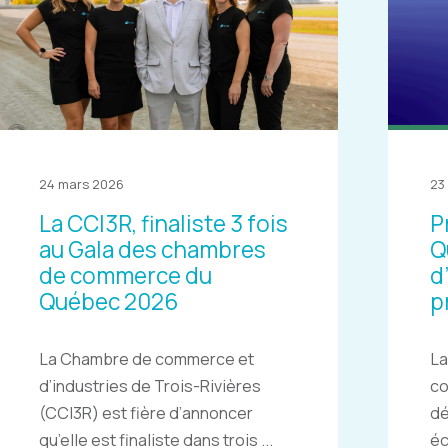
24 mars 2026
23
La CCI3R, finaliste 3 fois
P
au Gala des chambres
Q
de commerce du
d
Québec 2026
p
La Chambre de commerce et
La
d’industries de Trois-Rivières
c
(CCI3R) est fière d’annoncer
dé
qu’elle est finaliste dans trois ...
éc