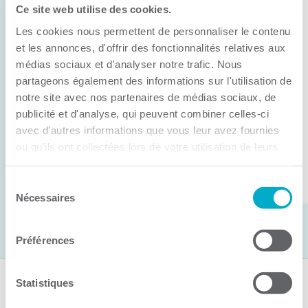
Ce site web utilise des cookies.
11 juin 2026
Les cookies nous permettent de personnaliser le contenu
Anick Métivier devient le nouveau
président de la CCI3R
et les annonces, d'offrir des fonctionnalités relatives aux
médias sociaux et d'analyser notre trafic. Nous
C’est lors de son assemblée générale annuelle
partageons également des informations sur l'utilisation de
tenue hier que la Chambre de commerce et
notre site avec nos partenaires de médias sociaux, de
publicité et d'analyse, qui peuvent combiner celles-ci
d’industries de ...
avec d'autres informations que vous leur avez fournies
ou qu'ils ont collectées lors de votre utilisation de leurs
services.
Lire la suite
Sélection
Nécessaires
du
consentement
Préférences
Statistiques
Suivez-nous