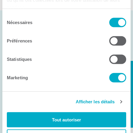
ou qu'ils ont collectées lors de votre utilisation de leurs
services.
Sélection
Nécessaires
du
consentement
Articles similaires
Préférences
Statistiques
Marketing
Afficher les détails
Tout autoriser