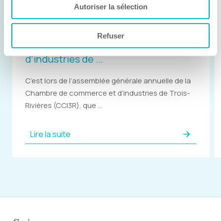
Autoriser la sélection
9 juin 2021
Cassy Bernier succède à Jean
Pellerin à la présidence de la
Refuser
Chambre de commerce et
d’industries de ...
C’est lors de l’assemblée générale annuelle de la
Chambre de commerce et d’industries de Trois-
Rivières (CCI3R), que ...
Lire la suite