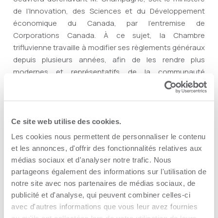
de l’Innovation, des Sciences et du Développement
économique du Canada, par l’entremise de
Corporations Canada. À ce sujet, la Chambre
trifluvienne travaille à modifier ses règlements généraux
depuis plusieurs années, afin de les rendre plus
modernes et représentatifs de la communauté
d’affaires d’aujourd’hui, mais le processus est
extrêmement compliqué et désuet. « Nous
convoquerons rapidement une rencontre avec M.
Champagne afin de lui faire part de ces difficultés que
Ce site web utilise des cookies.
nous vivons, dans le but d’en faire bénéficier nos
Les cookies nous permettent de personnaliser le contenu
membres, mais également l’ensemble des Chambres de
et les annonces, d'offrir des fonctionnalités relatives aux
la province », conclut M. Pellerin.
médias sociaux et d'analyser notre trafic. Nous
partageons également des informations sur l'utilisation de
notre site avec nos partenaires de médias sociaux, de
PARTAGER CET ARTICLE
publicité et d'analyse, qui peuvent combiner celles-ci
avec d'autres informations que vous leur avez fournies