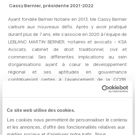
Cassy Bernier, présidente 2021-2022
Ayant fondée Bernier Notaire en 2013, Me Cassy Bernier
carbure aux nouveaux défis. Après y avoir pratiqué
durant plus de 7 ans, elle s’associe en 2020 à l’équipe de
LEBLANC MARTIN BERNIER, notaires et avocats – KSA
Avocats, cabinet de droit traditionnel, civil et
commercial. Ses différentes implications au sein
d’organisations ayant à cœur le développement
régional et ses aptitudes en gouvernance
contribueront certes à l’avancement de la CCI3R.
Notons entre autres sa contribution à titre de
présidente de la Jeune Chambre de la Mauricie,
d’Experte en droit des affaires chez Femmessor
Mauricie, ainsi que son apport auprès d’IDÉ Trois-
Ce site web utilise des cookies.
Rivières, du concours OSEntreprendre, et de la Société
Les cookies nous permettent de personnaliser le contenu
canadienne du cancer. « L’engagement dans la
et les annonces, d'offrir des fonctionnalités relatives aux
communauté est au cœur de mes priorités. C’est pour
médias sociaux et d'analyser notre trafic. Nous