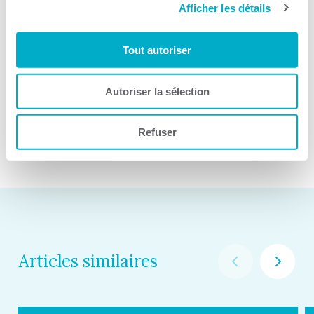
novateurs et une expérience riche dans le réseau des
Afficher les détails
Chambres, cette dernière perçoit la prochaine année de
façon très positive, avec un potentiel retour des
Tout autoriser
événements en présence, ainsi que des célébrations
e
entourant le 140
anniversaire de l’organisation.
Autoriser la sélection
PARTAGER CET ARTICLE
Refuser
Articles similaires