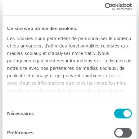
Par CCI3R Guilbert, 20 février 2025
Ce site web utilise des cookies.
Les cookies nous permettent de personnaliser le contenu
Suivez-nous
et les annonces, d'offrir des fonctionnalités relatives aux
médias sociaux et d'analyser notre trafic. Nous
partageons également des informations sur l'utilisation de
notre site avec nos partenaires de médias sociaux, de
publicité et d'analyse, qui peuvent combiner celles-ci
avec d'autres informations que vous leur avez fournies
Activités
ou qu'ils ont collectées lors de votre utilisation de leurs
services.
Toutes les activités
Sélection
Gala Radisson
Nécessaires
du
consentement
Gusto
Solutions RH
Préférences