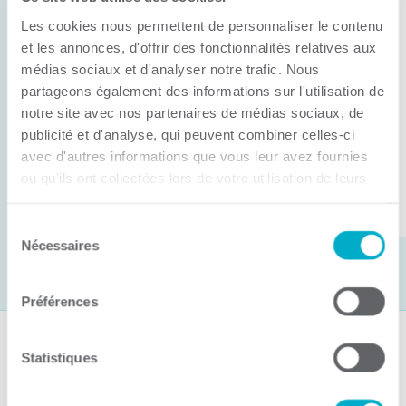
Anick Métivier devient le nouveau
Les cookies nous permettent de personnaliser le contenu
président de la CCI3R
et les annonces, d'offrir des fonctionnalités relatives aux
médias sociaux et d'analyser notre trafic. Nous
C’est lors de son assemblée générale annuelle
partageons également des informations sur l'utilisation de
tenue hier que la Chambre de commerce et
notre site avec nos partenaires de médias sociaux, de
d’industries de ...
publicité et d'analyse, qui peuvent combiner celles-ci
avec d'autres informations que vous leur avez fournies
ou qu'ils ont collectées lors de votre utilisation de leurs
Lire la suite
services.
Sélection
Nécessaires
du
consentement
Préférences
Suivez-nous
Statistiques