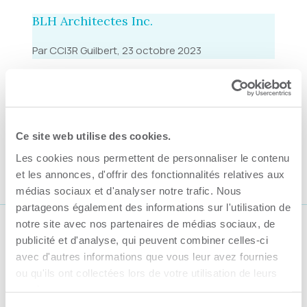
BLH Architectes Inc.
Par CCI3R Guilbert, 23 octobre 2023
Bilodeau Baril Leeming architectes
Par CCI3R Guilbert, 23 octobre 2023
Ce site web utilise des cookies.
Artefac Architecture inc.
Les cookies nous permettent de personnaliser le contenu
Par CCI3R Guilbert, 23 octobre 2023
et les annonces, d'offrir des fonctionnalités relatives aux
médias sociaux et d'analyser notre trafic. Nous
partageons également des informations sur l'utilisation de
notre site avec nos partenaires de médias sociaux, de
Suivez-nous
publicité et d'analyse, qui peuvent combiner celles-ci
avec d'autres informations que vous leur avez fournies
ou qu'ils ont collectées lors de votre utilisation de leurs
services.