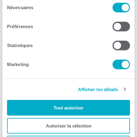
Sélection
Nécessaires
du
consentement
Activités
Préférences
Toutes les activités
Gala Radisson
Statistiques
Gusto
Solutions RH
Marketing
Solutions TI
Devenir membre
Afficher les détails
La CCI3R
Tout autoriser
Actualités
Équipe et le conseil d’administration
Autoriser la sélection
À propos