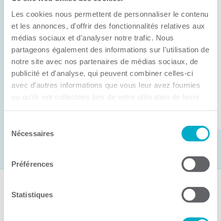
Anick Métivier devient le nouveau
Les cookies nous permettent de personnaliser le contenu
président de la CCI3R
et les annonces, d'offrir des fonctionnalités relatives aux
médias sociaux et d'analyser notre trafic. Nous
C’est lors de son assemblée générale annuelle
partageons également des informations sur l'utilisation de
tenue hier que la Chambre de commerce et
notre site avec nos partenaires de médias sociaux, de
d’industries de ...
publicité et d'analyse, qui peuvent combiner celles-ci
avec d'autres informations que vous leur avez fournies
ou qu'ils ont collectées lors de votre utilisation de leurs
Lire la suite
services.
Sélection
Nécessaires
du
consentement
Préférences
Suivez-nous
Statistiques