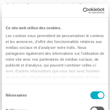
Radisson : Entreprise en construction
(Partenaire
associé :
ACQ Mauricie, Bois-Francs, Lanaudière et
Centre-du-Québec)
Chartray Réfrigération
Ce site web utilise des cookies.
Les cookies nous permettent de personnaliser le contenu
Couvreurs 04
et les annonces, d'offrir des fonctionnalités relatives aux
Excellence Inox
médias sociaux et d'analyser notre trafic. Nous
partageons également des informations sur l'utilisation de
Radisson : Repreneuriat – Relève d’entreprise
notre site avec nos partenaires de médias sociaux, de
(Partenaire associé :
Hydro-Québec)
publicité et d'analyse, qui peuvent combiner celles-ci
avec d'autres informations que vous leur avez fournies
BEAUDOIN relations publiques – Steve Renaud
ou qu'ils ont collectées lors de votre utilisation de leurs
services.
Camping LaRochelle – Caroline Raiche et Michel
Sélection
Roberge
Nécessaires
du
Physio St-Maurice – Physio Trois-Rivières –
consentement
Steeve Vallières et Julien Lamy