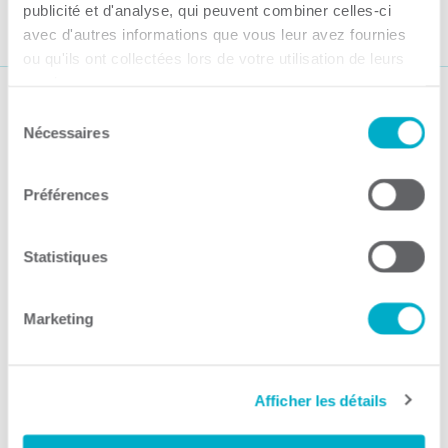
publicité et d'analyse, qui peuvent combiner celles-ci
Par CCI3R Guilbert, 23 octobre 2023
avec d'autres informations que vous leur avez fournies
ou qu'ils ont collectées lors de votre utilisation de leurs
services.
Sélection
Suivez-nous
Nécessaires
du
consentement
Préférences
Statistiques
Activités
Toutes les activités
Marketing
Gala Radisson
Gusto
Afficher les détails
Solutions RH
Solutions TI