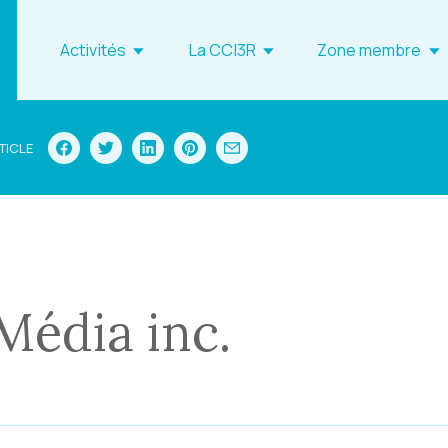
Activités
La CCI3R
Zone membre
TICLE
 Média inc.