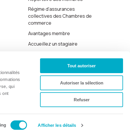
Régime d’assurances
collectives des Chambres de
commerce
Avantages membre
Accueillez un stagiaire
Cartes-cadeaux
Tout autoriser
Politique de confidentialité
ionnalités
formations
Autoriser la sélection
yse, qui
s ont
Refuser
Site web par 👉
Cinetic
.
ing
Afficher les détails