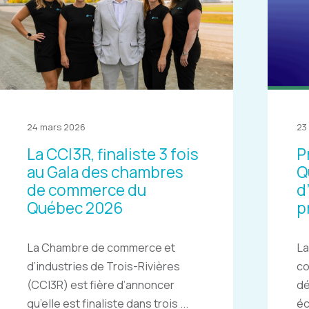
24 mars 2026
23
La CCI3R, finaliste 3 fois
P
au Gala des chambres
Q
de commerce du
d
Québec 2026
p
La Chambre de commerce et
La
d’industries de Trois-Rivières
c
(CCI3R) est fière d’annoncer
dé
qu’elle est finaliste dans trois ...
éc