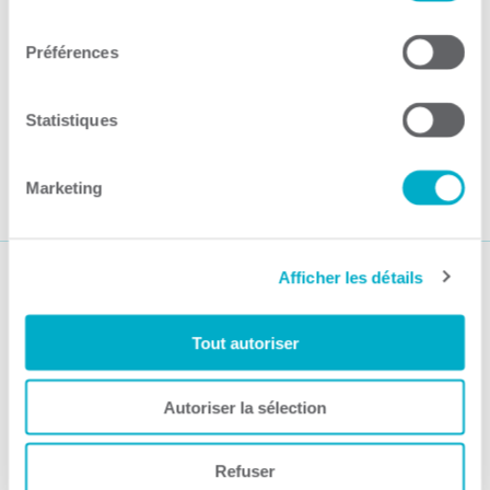
consentement
Conception Décors de Scène
Préférences
Par CCI3R Guilbert, 23 octobre 2023
Statistiques
Complexe Laviolette
Par CCI3R Guilbert, 23 octobre 2023
Marketing
Afficher les détails
Suivez-nous
Tout autoriser
Autoriser la sélection
Activités
Refuser