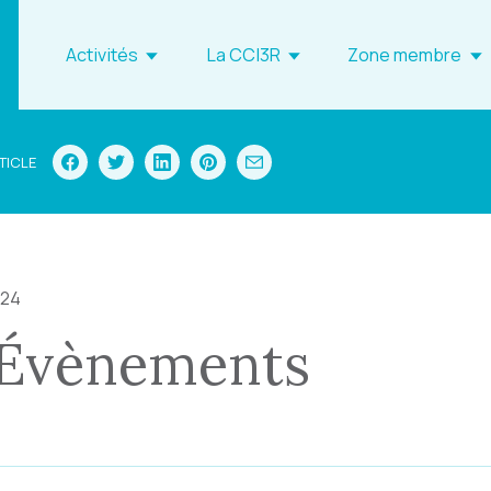
Activités
La CCI3R
Zone membre
TICLE
024
 Évènements