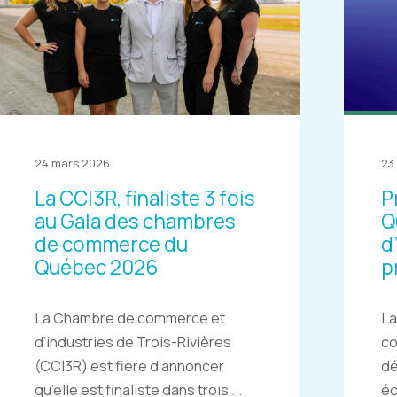
24 mars 2026
23
La CCI3R, finaliste 3 fois
P
au Gala des chambres
Q
de commerce du
d
Québec 2026
p
La Chambre de commerce et
La
d’industries de Trois-Rivières
c
(CCI3R) est fière d’annoncer
dé
qu’elle est finaliste dans trois ...
éc