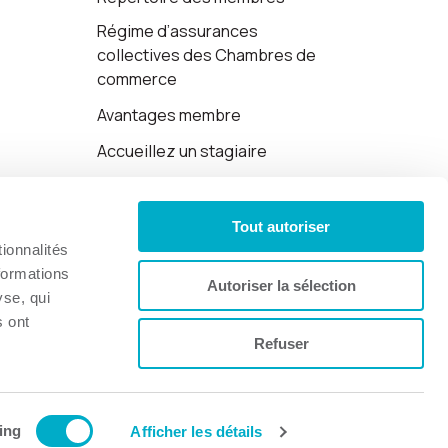
Régime d’assurances
collectives des Chambres de
commerce
Avantages membre
Accueillez un stagiaire
Cartes-cadeaux
Tout autoriser
Politique de confidentialité
ionnalités
formations
Autoriser la sélection
yse, qui
s ont
Refuser
Site web par 👉
Cinetic
.
ing
Afficher les détails