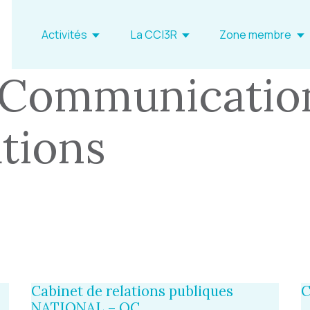
Activités
La CCI3R
Zone membre
: Communication
tions
Cabinet de relations publiques
C
NATIONAL – QC