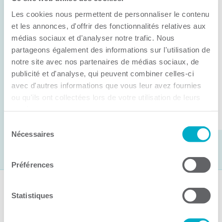
Anick Métivier devient le nouveau
Les cookies nous permettent de personnaliser le contenu
président de la CCI3R
et les annonces, d'offrir des fonctionnalités relatives aux
médias sociaux et d'analyser notre trafic. Nous
C’est lors de son assemblée générale annuelle
partageons également des informations sur l'utilisation de
tenue hier que la Chambre de commerce et
notre site avec nos partenaires de médias sociaux, de
d’industries de ...
publicité et d'analyse, qui peuvent combiner celles-ci
avec d'autres informations que vous leur avez fournies
ou qu'ils ont collectées lors de votre utilisation de leurs
Lire la suite
services.
Sélection
Nécessaires
du
consentement
Préférences
Suivez-nous
Statistiques