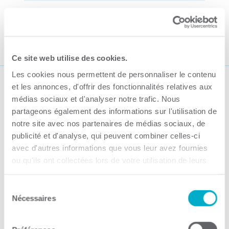
Héritage Paiement
Par CCI3R Guilbert, 12 septembre 2024
Ce site web utilise des cookies.
Les cookies nous permettent de personnaliser le contenu
et les annonces, d'offrir des fonctionnalités relatives aux
Suivez-nous
médias sociaux et d'analyser notre trafic. Nous
partageons également des informations sur l'utilisation de
notre site avec nos partenaires de médias sociaux, de
publicité et d'analyse, qui peuvent combiner celles-ci
avec d'autres informations que vous leur avez fournies
ou qu'ils ont collectées lors de votre utilisation de leurs
Activités
services.
Sélection
Toutes les activités
Nécessaires
du
Gala Radisson
consentement
Gusto