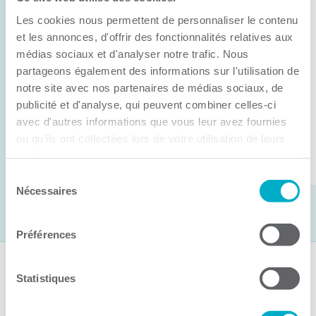
Anick Métivier devient le nouveau
Les cookies nous permettent de personnaliser le contenu
président de la CCI3R
et les annonces, d'offrir des fonctionnalités relatives aux
médias sociaux et d'analyser notre trafic. Nous
C’est lors de son assemblée générale annuelle
partageons également des informations sur l'utilisation de
tenue hier que la Chambre de commerce et
notre site avec nos partenaires de médias sociaux, de
d’industries de ...
publicité et d'analyse, qui peuvent combiner celles-ci
avec d'autres informations que vous leur avez fournies
ou qu'ils ont collectées lors de votre utilisation de leurs
Lire la suite
services.
Sélection
Nécessaires
du
consentement
Préférences
Suivez-nous
Statistiques