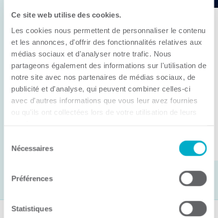
Ce site web utilise des cookies.
11 juin 2026
Les cookies nous permettent de personnaliser le contenu
Anick Métivier devient le nouveau
et les annonces, d'offrir des fonctionnalités relatives aux
président de la CCI3R
médias sociaux et d'analyser notre trafic. Nous
partageons également des informations sur l'utilisation de
C’est lors de son assemblée générale annuelle
notre site avec nos partenaires de médias sociaux, de
tenue hier que la Chambre de commerce et
publicité et d'analyse, qui peuvent combiner celles-ci
d’industries de ...
avec d'autres informations que vous leur avez fournies
ou qu'ils ont collectées lors de votre utilisation de leurs
services.
Lire la suite
Sélection
Nécessaires
du
consentement
Préférences
Statistiques