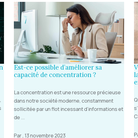
un
Est-ce possible d’améliorer sa
V
capacité de concentration ?
l
e
La concentration est une ressource précieuse
,
Q
dans notre société moderne, constamment
s
s
sollicitée par un flot incessant d’informations et
C
de ...
P
Par , 13 novembre 2023