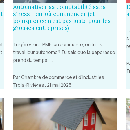
Automatiser sa comptabilité sans
D
nt
stress : par où commencer (et
a
pourquoi ce n’est pas juste pour les
grosses entreprises)
L
s
nt
Tu gères une PME, un commerce, ou tu es
r
et
travailleur autonome? Tu sais que la paperasse
prend du temps. ...
P
T
Par Chambre de commerce et d'industries
Trois-Rivières , 21 mai 2025