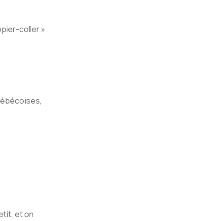
pier-coller »
uébécoises,
it, et on