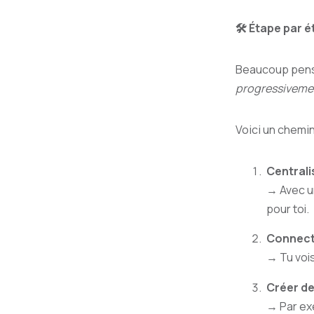
🛠️ Étape par 
Beaucoup pense
progressiveme
Voici un chemin
Centrali
→ Avec u
pour toi.
Connecte
→ Tu vois
Créer de
→ Par exe