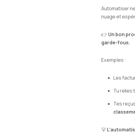
Automatiser ne
nuage et espér
👉
Un bon pro
garde-fous.
Exemples :
Les factu
Tu relies 
Tes reçus
classeme
💡
L’automatis