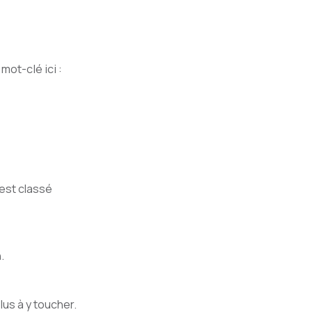
mot-clé ici :
 est classé
.
us à y toucher.