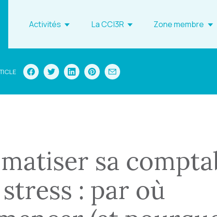
Activités
La CCI3R
Zone membre
TICLE
matiser sa comptab
 stress : par où