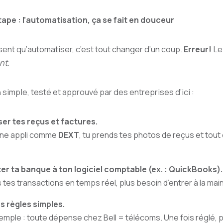
étape : l’automatisation, ça se fait en douceur
nt qu’automatiser, c’est tout changer d’un coup.
Erreur!
Le 
nt
.
 simple, testé et approuvé par des entreprises d’ici :
ser tes reçus et factures.
ne appli comme
DEXT
, tu prends tes photos de reçus et tout
r ta banque à ton logiciel comptable (ex. : QuickBooks).
 tes transactions en temps réel, plus besoin d’entrer à la main
s règles simples.
mple : toute dépense chez Bell = télécoms. Une fois réglé, pl