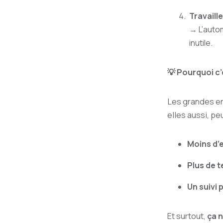
Travaill
→ L’autom
inutile.
💡 Pourquoi c’
Les grandes en
elles aussi, pe
Moins d’
Plus de t
Un suivi 
Et surtout,
ça 