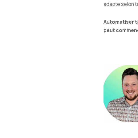
adapte selon ta
Automatiser ta
peut commenc