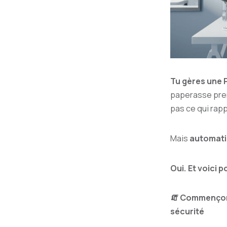
Tu gères une 
paperasse pren
pas ce qui rapp
Mais
automati
Oui. Et voici 
🧯 Commençons 
sécurité