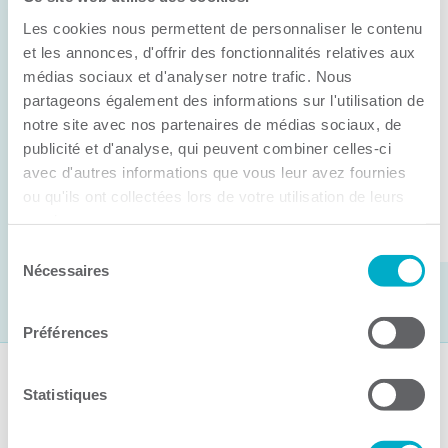
Anick Métivier devient le nouveau
Les cookies nous permettent de personnaliser le contenu
président de la CCI3R
et les annonces, d'offrir des fonctionnalités relatives aux
médias sociaux et d'analyser notre trafic. Nous
C’est lors de son assemblée générale annuelle
partageons également des informations sur l'utilisation de
tenue hier que la Chambre de commerce et
notre site avec nos partenaires de médias sociaux, de
d’industries de ...
publicité et d'analyse, qui peuvent combiner celles-ci
avec d'autres informations que vous leur avez fournies
ou qu'ils ont collectées lors de votre utilisation de leurs
Lire la suite
services.
Sélection
Nécessaires
du
consentement
Préférences
Suivez-nous
Statistiques