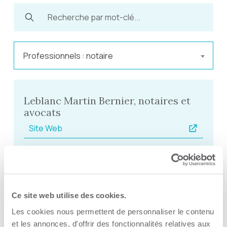
Professionnels : notaire
Leblanc Martin Bernier, notaires et
avocats
Site Web
Boivin Paquin Proulx Harnois,
s.e.n.c.r.l.
Ce site web utilise des cookies.
Site Web
Les cookies nous permettent de personnaliser le contenu
et les annonces, d'offrir des fonctionnalités relatives aux