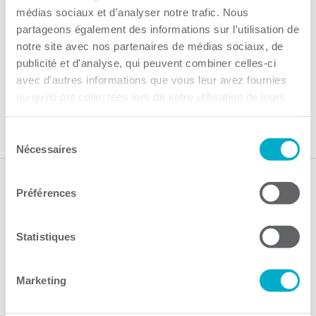
médias sociaux et d'analyser notre trafic. Nous
partageons également des informations sur l'utilisation de
notre site avec nos partenaires de médias sociaux, de
J.E.T. NOTAIRE INC.
publicité et d'analyse, qui peuvent combiner celles-ci
Site Web
avec d'autres informations que vous leur avez fournies
ou qu'ils ont collectées lors de votre utilisation de leurs
services.
Sélection
Nécessaires
du
consentement
Suivez-nous
Préférences
Statistiques
Marketing
Activités