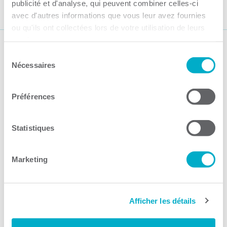
publicité et d'analyse, qui peuvent combiner celles-ci
avec d'autres informations que vous leur avez fournies
ou qu'ils ont collectées lors de votre utilisation de leurs
services.
Suivez-nous
Sélection
Nécessaires
du
consentement
Préférences
Statistiques
Activités
Toutes les activités
Marketing
Gala Radisson
Gusto
Afficher les détails
Solutions RH
Solutions TI