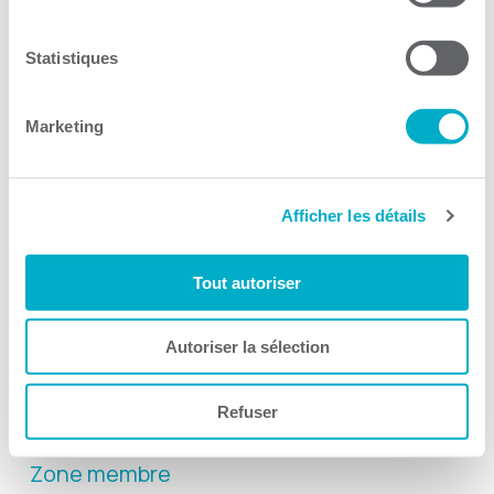
Solutions RH
Solutions TI
Statistiques
Devenir membre
Marketing
La CCI3R
Actualités
Afficher les détails
Équipe et le conseil d’administration
À propos
Tout autoriser
Rapports annuels
Historique
Autoriser la sélection
Nous joindre
Refuser
Blogue
Zone membre