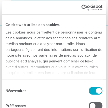
numérique
Par CCI3R Guilbert, 23 octobre 2023
Ce site web utilise des cookies.
Les cookies nous permettent de personnaliser le contenu
Suivez-nous
et les annonces, d'offrir des fonctionnalités relatives aux
médias sociaux et d'analyser notre trafic. Nous
partageons également des informations sur l'utilisation de
notre site avec nos partenaires de médias sociaux, de
publicité et d'analyse, qui peuvent combiner celles-ci
avec d'autres informations que vous leur avez fournies
ou qu'ils ont collectées lors de votre utilisation de leurs
Activités
services.
Toutes les activités
Sélection
Nécessaires
du
Gala Radisson
consentement
Gusto
Préférences