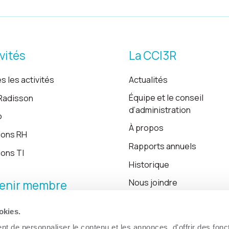
vités
La CCI3R
s les activités
Actualités
Équipe et le conseil
Radisson
d’administration
o
À propos
ions RH
Rapports annuels
ions TI
Historique
Nous joindre
enir membre
okies.
Blogue
t de personnaliser le contenu et les annonces, d'offrir des fonct