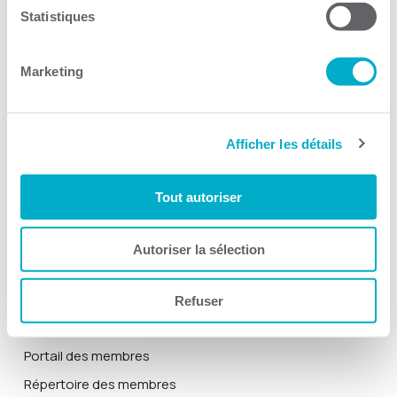
Devenir membre
Statistiques
La CCI3R
Marketing
Actualités
Équipe et le conseil d’administration
Afficher les détails
À propos
Rapports annuels
Tout autoriser
Historique
Nous joindre
Autoriser la sélection
Blogue
Refuser
Zone membre
Portail des membres
Répertoire des membres