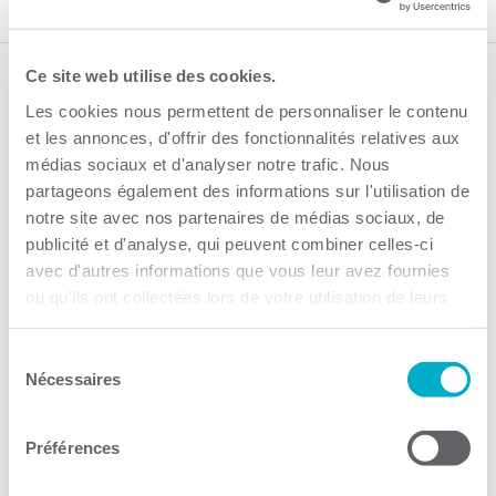
Ce site web utilise des cookies.
Suivez-nous
Les cookies nous permettent de personnaliser le contenu
et les annonces, d'offrir des fonctionnalités relatives aux
médias sociaux et d'analyser notre trafic. Nous
partageons également des informations sur l'utilisation de
notre site avec nos partenaires de médias sociaux, de
publicité et d'analyse, qui peuvent combiner celles-ci
Activités
avec d'autres informations que vous leur avez fournies
ou qu'ils ont collectées lors de votre utilisation de leurs
Toutes les activités
services.
Gala Radisson
Sélection
Nécessaires
du
Gusto
consentement
Solutions RH
Préférences
Solutions TI