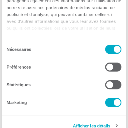
partageons également des informations sur l'utilisation de
notre site avec nos partenaires de médias sociaux, de
Les industries Tekad
publicité et d'analyse, qui peuvent combiner celles-ci
avec d'autres informations que vous leur avez fournies
Par CCI3R Guilbert, 15 mai 2024
ou qu'ils ont collectées lors de votre utilisation de leurs
Fournier Construction Industrielle Inc.
services.
Sélection
Par CCI3R Guilbert, 29 avril 2024
Nécessaires
du
consentement
Muraluxe inc
Préférences
Par CCI3R Guilbert, 25 mars 2024
Usinage Servitech
Statistiques
Par CCI3R Guilbert, 9 mars 2024
Marketing
Aluminerie de Bécancour Inc.
Par CCI3R Guilbert, 20 février 2024
Afficher les détails