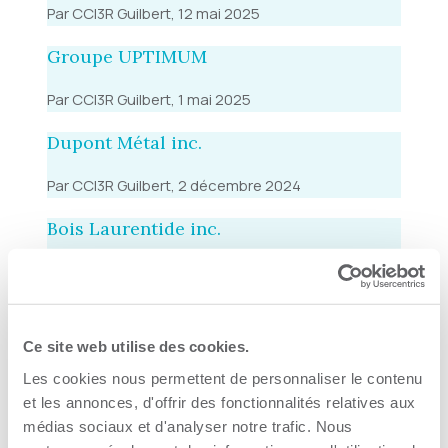
Par CCI3R Guilbert, 12 mai 2025
Groupe UPTIMUM
Par CCI3R Guilbert, 1 mai 2025
Dupont Métal inc.
Par CCI3R Guilbert, 2 décembre 2024
Bois Laurentide inc.
Par CCI3R Guilbert, 30 septembre 2024
Forimpex
Ce site web utilise des cookies.
Par CCI3R Guilbert, 18 septembre 2024
Les cookies nous permettent de personnaliser le contenu
Infinition inc.
et les annonces, d'offrir des fonctionnalités relatives aux
médias sociaux et d'analyser notre trafic. Nous
Par CCI3R Guilbert, 22 août 2024