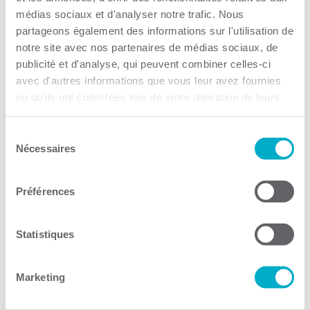
médias sociaux et d'analyser notre trafic. Nous
Par CCI3R Guilbert, 27 novembre 2023
partageons également des informations sur l'utilisation de
notre site avec nos partenaires de médias sociaux, de
Ma Poule Express
publicité et d'analyse, qui peuvent combiner celles-ci
avec d'autres informations que vous leur avez fournies
Par CCI3R Guilbert, 24 novembre 2023
ou qu'ils ont collectées lors de votre utilisation de leurs
Diamond Homme
services.
Sélection
Par CCI3R Guilbert, 20 novembre 2023
Nécessaires
du
consentement
Entrepôt de la lunette
Préférences
Par CCI3R Guilbert, 31 octobre 2023
Vêtements L – Mercerie De Luxe –
Statistiques
Arseno Balayage
Marketing
Par CCI3R Guilbert, 23 octobre 2023
Uniprix – Entreprises Marc Dontigny