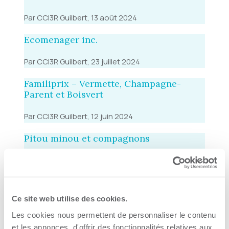
Par CCI3R Guilbert, 13 août 2024
Ecomenager inc.
Par CCI3R Guilbert, 23 juillet 2024
Familiprix – Vermette, Champagne-
Parent et Boisvert
Par CCI3R Guilbert, 12 juin 2024
Pitou minou et compagnons
Par CCI3R Guilbert, 17 janvier 2024
Carrefour Centre Les Rivières inc.
Ce site web utilise des cookies.
Par CCI3R Guilbert, 9 janvier 2024
Les cookies nous permettent de personnaliser le contenu
Jcell
et les annonces, d'offrir des fonctionnalités relatives aux