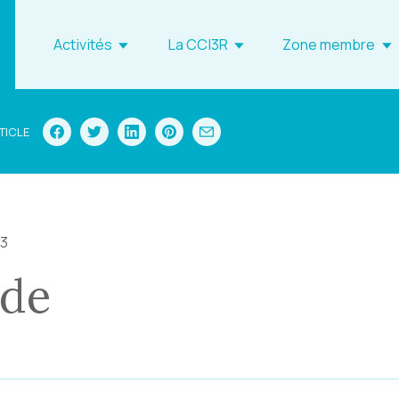
Activités
La CCI3R
Zone membre
TICLE
23
ade