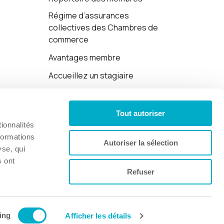
Régime d’assurances
collectives des Chambres de
commerce
Avantages membre
Accueillez un stagiaire
Cartes-cadeaux
Tout autoriser
Politique de confidentialité
ionnalités
formations
Autoriser la sélection
yse, qui
s ont
Refuser
Site web par 👉
Cinetic
.
ing
Afficher les détails