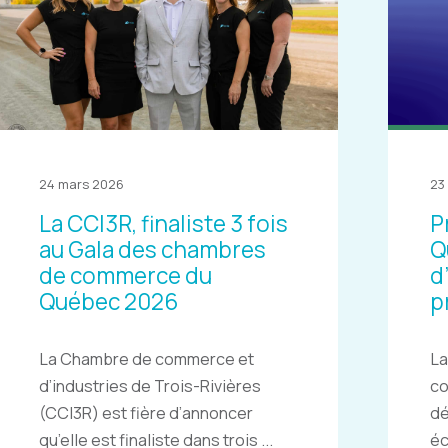
24 mars 2026
23
La CCI3R, finaliste 3 fois
P
au Gala des chambres
Q
de commerce du
d
Québec 2026
p
La Chambre de commerce et
La
d’industries de Trois-Rivières
c
(CCI3R) est fière d’annoncer
dé
qu’elle est finaliste dans trois ...
éc