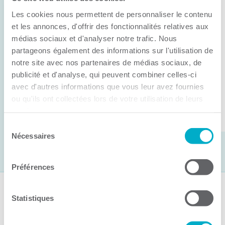
Anick Métivier devient le nouveau
Les cookies nous permettent de personnaliser le contenu
président de la CCI3R
et les annonces, d'offrir des fonctionnalités relatives aux
médias sociaux et d'analyser notre trafic. Nous
C’est lors de son assemblée générale annuelle
partageons également des informations sur l'utilisation de
tenue hier que la Chambre de commerce et
notre site avec nos partenaires de médias sociaux, de
d’industries de ...
publicité et d'analyse, qui peuvent combiner celles-ci
avec d'autres informations que vous leur avez fournies
ou qu'ils ont collectées lors de votre utilisation de leurs
Lire la suite
services.
Sélection
Nécessaires
du
consentement
Préférences
Suivez-nous
Statistiques