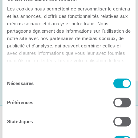
Anick Métivier devient le nouveau
Les cookies nous permettent de personnaliser le contenu
président de la CCI3R
et les annonces, d'offrir des fonctionnalités relatives aux
médias sociaux et d'analyser notre trafic. Nous
C’est lors de son assemblée générale annuelle
partageons également des informations sur l'utilisation de
tenue hier que la Chambre de commerce et
notre site avec nos partenaires de médias sociaux, de
d’industries de ...
publicité et d'analyse, qui peuvent combiner celles-ci
avec d'autres informations que vous leur avez fournies
ou qu'ils ont collectées lors de votre utilisation de leurs
Lire la suite
services.
Sélection
Nécessaires
du
consentement
Préférences
Suivez-nous
Statistiques