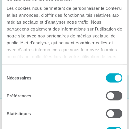
Anick Métivier devient le nouveau
Les cookies nous permettent de personnaliser le contenu
président de la CCI3R
et les annonces, d'offrir des fonctionnalités relatives aux
médias sociaux et d'analyser notre trafic. Nous
C’est lors de son assemblée générale annuelle
partageons également des informations sur l'utilisation de
tenue hier que la Chambre de commerce et
notre site avec nos partenaires de médias sociaux, de
d’industries de ...
publicité et d'analyse, qui peuvent combiner celles-ci
avec d'autres informations que vous leur avez fournies
ou qu'ils ont collectées lors de votre utilisation de leurs
Lire la suite
services.
Sélection
Nécessaires
du
consentement
Préférences
Suivez-nous
Statistiques