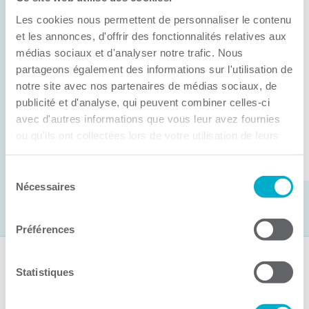
Anick Métivier devient le nouveau
Les cookies nous permettent de personnaliser le contenu
président de la CCI3R
et les annonces, d'offrir des fonctionnalités relatives aux
médias sociaux et d'analyser notre trafic. Nous
C’est lors de son assemblée générale annuelle
partageons également des informations sur l'utilisation de
tenue hier que la Chambre de commerce et
notre site avec nos partenaires de médias sociaux, de
d’industries de ...
publicité et d'analyse, qui peuvent combiner celles-ci
avec d'autres informations que vous leur avez fournies
ou qu'ils ont collectées lors de votre utilisation de leurs
Lire la suite
services.
Sélection
Nécessaires
du
consentement
Préférences
Suivez-nous
Statistiques