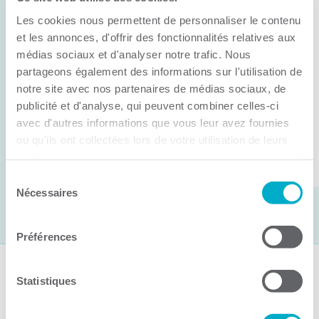
Anick Métivier devient le nouveau
Les cookies nous permettent de personnaliser le contenu
président de la CCI3R
et les annonces, d'offrir des fonctionnalités relatives aux
médias sociaux et d'analyser notre trafic. Nous
C’est lors de son assemblée générale annuelle
partageons également des informations sur l'utilisation de
tenue hier que la Chambre de commerce et
notre site avec nos partenaires de médias sociaux, de
d’industries de ...
publicité et d'analyse, qui peuvent combiner celles-ci
avec d'autres informations que vous leur avez fournies
ou qu'ils ont collectées lors de votre utilisation de leurs
Lire la suite
services.
Sélection
Nécessaires
du
consentement
Préférences
Suivez-nous
Statistiques