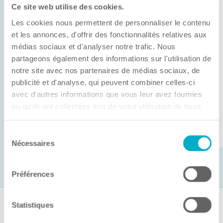
Ce site web utilise des cookies.
11 juin 2026
Les cookies nous permettent de personnaliser le contenu
Anick Métivier devient le nouveau
président de la CCI3R
et les annonces, d'offrir des fonctionnalités relatives aux
médias sociaux et d'analyser notre trafic. Nous
C’est lors de son assemblée générale annuelle
partageons également des informations sur l'utilisation de
tenue hier que la Chambre de commerce et
notre site avec nos partenaires de médias sociaux, de
publicité et d'analyse, qui peuvent combiner celles-ci
d’industries de ...
avec d'autres informations que vous leur avez fournies
ou qu'ils ont collectées lors de votre utilisation de leurs
services.
Lire la suite
Sélection
Nécessaires
du
consentement
Préférences
Statistiques
Suivez-nous