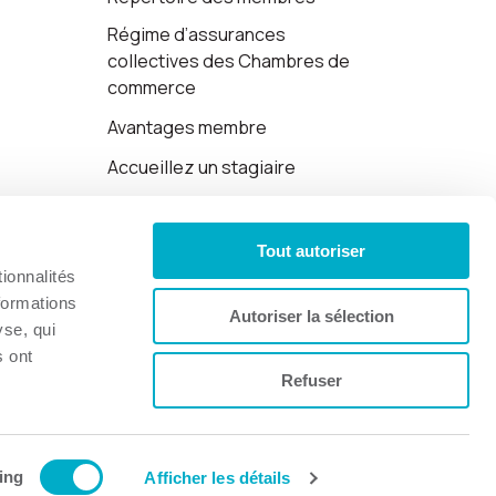
Régime d’assurances
collectives des Chambres de
commerce
Avantages membre
Accueillez un stagiaire
Cartes-cadeaux
Tout autoriser
Politique de confidentialité
ionnalités
formations
Autoriser la sélection
yse, qui
s ont
Refuser
Site web par 👉
Cinetic
.
ing
Afficher les détails