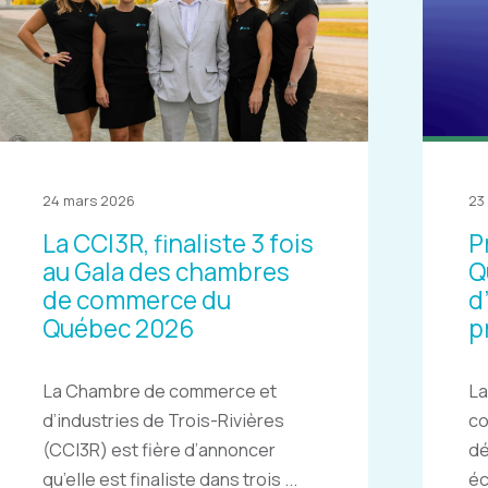
24 mars 2026
23
La CCI3R, finaliste 3 fois
P
au Gala des chambres
Q
de commerce du
d
Québec 2026
p
La Chambre de commerce et
La
d’industries de Trois-Rivières
c
(CCI3R) est fière d’annoncer
dé
qu’elle est finaliste dans trois ...
éc