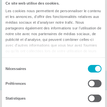
Ce site web utilise des cookies.
11 juin 2026
Les cookies nous permettent de personnaliser le contenu
Anick Métivier devient le nouveau
président de la CCI3R
et les annonces, d'offrir des fonctionnalités relatives aux
médias sociaux et d'analyser notre trafic. Nous
C’est lors de son assemblée générale annuelle
partageons également des informations sur l'utilisation de
tenue hier que la Chambre de commerce et
notre site avec nos partenaires de médias sociaux, de
publicité et d'analyse, qui peuvent combiner celles-ci
d’industries de ...
avec d'autres informations que vous leur avez fournies
ou qu'ils ont collectées lors de votre utilisation de leurs
services.
Lire la suite
Sélection
Nécessaires
du
consentement
Préférences
Statistiques
Suivez-nous