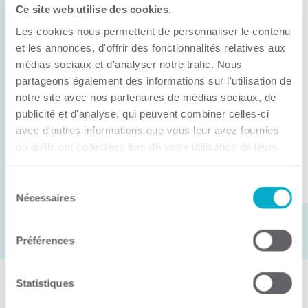
Ce site web utilise des cookies.
11 juin 2026
Les cookies nous permettent de personnaliser le contenu
Anick Métivier devient le nouveau
président de la CCI3R
et les annonces, d'offrir des fonctionnalités relatives aux
médias sociaux et d'analyser notre trafic. Nous
C’est lors de son assemblée générale annuelle
partageons également des informations sur l'utilisation de
tenue hier que la Chambre de commerce et
notre site avec nos partenaires de médias sociaux, de
publicité et d'analyse, qui peuvent combiner celles-ci
d’industries de ...
avec d'autres informations que vous leur avez fournies
ou qu'ils ont collectées lors de votre utilisation de leurs
services.
Lire la suite
Sélection
Nécessaires
du
consentement
Préférences
Statistiques
Suivez-nous