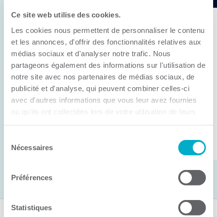
Ce site web utilise des cookies.
11 juin 2026
Les cookies nous permettent de personnaliser le contenu
Anick Métivier devient le nouveau
et les annonces, d'offrir des fonctionnalités relatives aux
président de la CCI3R
médias sociaux et d'analyser notre trafic. Nous
partageons également des informations sur l'utilisation de
C’est lors de son assemblée générale annuelle
notre site avec nos partenaires de médias sociaux, de
tenue hier que la Chambre de commerce et
publicité et d'analyse, qui peuvent combiner celles-ci
d’industries de ...
avec d'autres informations que vous leur avez fournies
ou qu'ils ont collectées lors de votre utilisation de leurs
services.
Lire la suite
Sélection
Nécessaires
du
consentement
Préférences
Statistiques