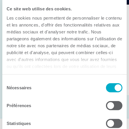
Ce site web utilise des cookies.
11 juin 2026
Les cookies nous permettent de personnaliser le contenu
Anick Métivier devient le nouveau
et les annonces, d'offrir des fonctionnalités relatives aux
président de la CCI3R
médias sociaux et d'analyser notre trafic. Nous
partageons également des informations sur l'utilisation de
C’est lors de son assemblée générale annuelle
notre site avec nos partenaires de médias sociaux, de
tenue hier que la Chambre de commerce et
publicité et d'analyse, qui peuvent combiner celles-ci
d’industries de ...
avec d'autres informations que vous leur avez fournies
ou qu'ils ont collectées lors de votre utilisation de leurs
services.
Lire la suite
Sélection
Nécessaires
du
consentement
Préférences
Statistiques