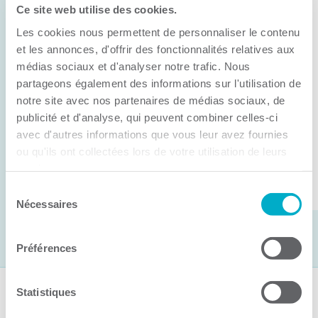
Ce site web utilise des cookies.
11 juin 2026
Les cookies nous permettent de personnaliser le contenu
Anick Métivier devient le nouveau
président de la CCI3R
et les annonces, d'offrir des fonctionnalités relatives aux
médias sociaux et d'analyser notre trafic. Nous
C’est lors de son assemblée générale annuelle
partageons également des informations sur l'utilisation de
tenue hier que la Chambre de commerce et
notre site avec nos partenaires de médias sociaux, de
publicité et d'analyse, qui peuvent combiner celles-ci
d’industries de ...
avec d'autres informations que vous leur avez fournies
ou qu'ils ont collectées lors de votre utilisation de leurs
services.
Lire la suite
Sélection
Nécessaires
du
consentement
Préférences
Statistiques
Suivez-nous