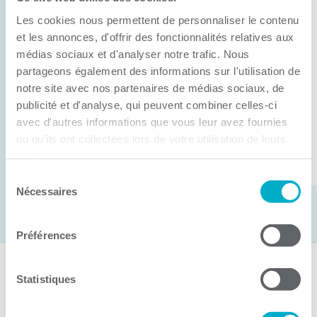
Anick Métivier devient le nouveau
Les cookies nous permettent de personnaliser le contenu
président de la CCI3R
et les annonces, d'offrir des fonctionnalités relatives aux
médias sociaux et d'analyser notre trafic. Nous
C’est lors de son assemblée générale annuelle
partageons également des informations sur l'utilisation de
tenue hier que la Chambre de commerce et
notre site avec nos partenaires de médias sociaux, de
d’industries de ...
publicité et d'analyse, qui peuvent combiner celles-ci
avec d'autres informations que vous leur avez fournies
ou qu'ils ont collectées lors de votre utilisation de leurs
Lire la suite
services.
Sélection
Nécessaires
du
consentement
Préférences
Suivez-nous
Statistiques