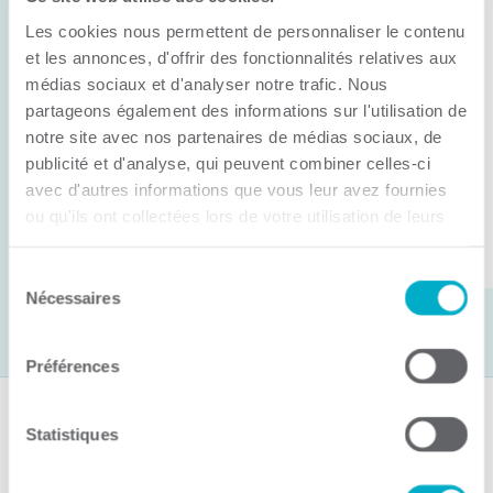
Anick Métivier devient le nouveau
Les cookies nous permettent de personnaliser le contenu
président de la CCI3R
et les annonces, d'offrir des fonctionnalités relatives aux
médias sociaux et d'analyser notre trafic. Nous
C’est lors de son assemblée générale annuelle
partageons également des informations sur l'utilisation de
tenue hier que la Chambre de commerce et
notre site avec nos partenaires de médias sociaux, de
d’industries de ...
publicité et d'analyse, qui peuvent combiner celles-ci
avec d'autres informations que vous leur avez fournies
ou qu'ils ont collectées lors de votre utilisation de leurs
Lire la suite
services.
Sélection
Nécessaires
du
consentement
Préférences
Suivez-nous
Statistiques