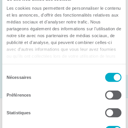
Anick Métivier devient le nouveau
Les cookies nous permettent de personnaliser le contenu
président de la CCI3R
et les annonces, d'offrir des fonctionnalités relatives aux
médias sociaux et d'analyser notre trafic. Nous
C’est lors de son assemblée générale annuelle
partageons également des informations sur l'utilisation de
tenue hier que la Chambre de commerce et
notre site avec nos partenaires de médias sociaux, de
d’industries de ...
publicité et d'analyse, qui peuvent combiner celles-ci
avec d'autres informations que vous leur avez fournies
ou qu'ils ont collectées lors de votre utilisation de leurs
Lire la suite
services.
Sélection
Nécessaires
du
consentement
Préférences
Suivez-nous
Statistiques