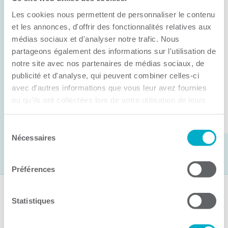
Anick Métivier devient le nouveau
Les cookies nous permettent de personnaliser le contenu
président de la CCI3R
et les annonces, d'offrir des fonctionnalités relatives aux
médias sociaux et d'analyser notre trafic. Nous
C’est lors de son assemblée générale annuelle
partageons également des informations sur l'utilisation de
tenue hier que la Chambre de commerce et
notre site avec nos partenaires de médias sociaux, de
d’industries de ...
publicité et d'analyse, qui peuvent combiner celles-ci
avec d'autres informations que vous leur avez fournies
ou qu'ils ont collectées lors de votre utilisation de leurs
Lire la suite
services.
Sélection
Nécessaires
du
consentement
Préférences
Suivez-nous
Statistiques