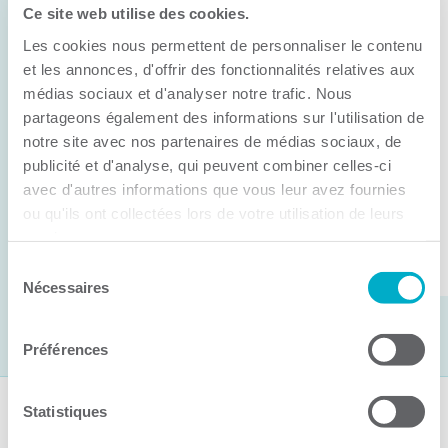
Ce site web utilise des cookies.
11 juin 2026
Les cookies nous permettent de personnaliser le contenu
Anick Métivier devient le nouveau
président de la CCI3R
et les annonces, d'offrir des fonctionnalités relatives aux
médias sociaux et d'analyser notre trafic. Nous
C’est lors de son assemblée générale annuelle
partageons également des informations sur l'utilisation de
tenue hier que la Chambre de commerce et
notre site avec nos partenaires de médias sociaux, de
publicité et d'analyse, qui peuvent combiner celles-ci
d’industries de ...
avec d'autres informations que vous leur avez fournies
ou qu'ils ont collectées lors de votre utilisation de leurs
services.
Lire la suite
Sélection
Nécessaires
du
consentement
Préférences
Statistiques
Suivez-nous