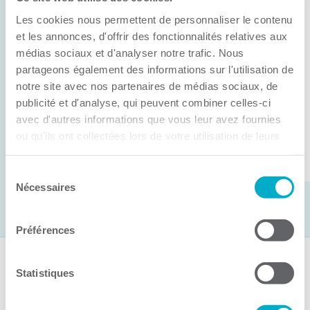
Anick Métivier devient le nouveau
Les cookies nous permettent de personnaliser le contenu
président de la CCI3R
et les annonces, d'offrir des fonctionnalités relatives aux
médias sociaux et d'analyser notre trafic. Nous
C’est lors de son assemblée générale annuelle
partageons également des informations sur l'utilisation de
tenue hier que la Chambre de commerce et
notre site avec nos partenaires de médias sociaux, de
d’industries de ...
publicité et d'analyse, qui peuvent combiner celles-ci
avec d'autres informations que vous leur avez fournies
ou qu'ils ont collectées lors de votre utilisation de leurs
Lire la suite
services.
Sélection
Nécessaires
du
consentement
Préférences
Suivez-nous
Statistiques